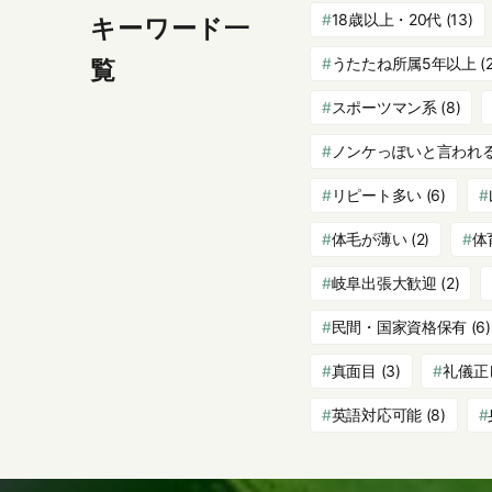
18歳以上・20代
(13)
キーワード一
うたたね所属5年以上
(2
覧
スポーツマン系
(8)
ノンケっぽいと言われ
リピート多い
(6)
体毛が薄い
(2)
体
岐阜出張大歓迎
(2)
民間・国家資格保有
(6)
真面目
(3)
礼儀正
英語対応可能
(8)