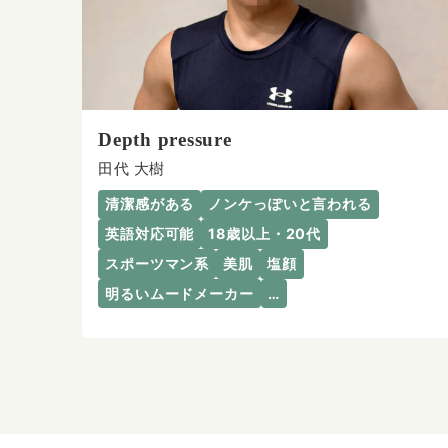
Depth pressure
田代 大樹
清潔感がある
ノンケっぽいと言われる
英語対応可能
18歳以上・20代
スポーツマン系
美肌
塩顔
明るいムードメーカー
…