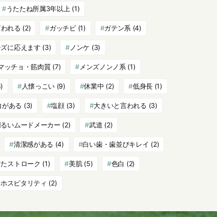
うたたね所属3年以上
(1)
言われる
(2)
ガッチビ
(1)
ガテン系
(4)
ーズに応えます
(3)
ノンケ
(3)
マッチョ・筋肉質
(7)
メンズノンノ系
(1)
)
人懐っこい
(9)
休業中
(2)
低身長
(1)
力がある
(3)
塩顔
(3)
大きいと言われる
(3)
明るいムードメーカー
(2)
武道
(2)
清潔感がある
(4)
白い歯・歯並びキレイ
(2)
けたストローク
(1)
美肌
(5)
色白
(2)
いホスピタリティ
(2)