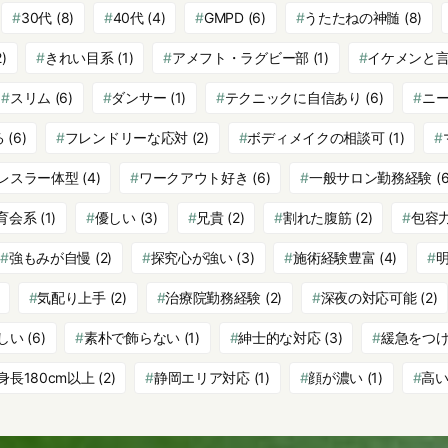
30代
(8)
40代
(4)
GMPD
(6)
うたたねの神髄
(8)
)
きれい目系
(1)
アメフト・ラグビー部
(1)
イケメンと
スリム
(6)
ダンサー
(1)
テクニックに自信あり
(6)
ニ
る
(6)
フレンドリーな応対
(2)
ボディメイクの相談可
(1)
レスラー体型
(4)
ワークアウト好き
(6)
一般サロン勤務経験
(6
育会系
(1)
優しい
(3)
兄貴
(2)
割れた腹筋
(2)
包容
強もみが自慢
(2)
探究心が強い
(3)
施術経験豊富
(4)
気配り上手
(2)
治療院勤務経験
(2)
深夜の対応可能
(2)
しい
(6)
素朴で飾らない
(1)
紳士的な対応
(3)
緩急をつ
身長180cm以上
(2)
静岡エリア対応
(1)
顔が濃い
(1)
高