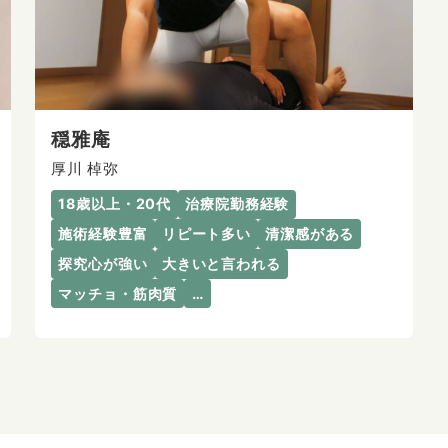
穏雅庵
厚川 棹弥
18歳以上・20代
治療院勤務経験
施術経験豊富
リピート多い
清潔感がある
探究心が強い
大きいと言われる
マッチョ・筋肉質
…