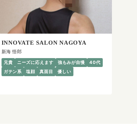
INNOVATE SALON NAGOYA
新海 悟郎
兄貴
ニーズに応えます
強もみが自慢
40代
ガテン系
塩顔
真面目
優しい