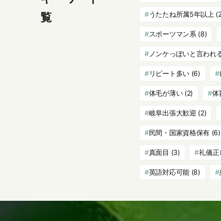
うたたね所属5年以上
(2
覧
スポーツマン系
(8)
ノンケっぽいと言われ
リピート多い
(6)
体毛が薄い
(2)
体
岐阜出張大歓迎
(2)
民間・国家資格保有
(6)
真面目
(3)
礼儀正
英語対応可能
(8)