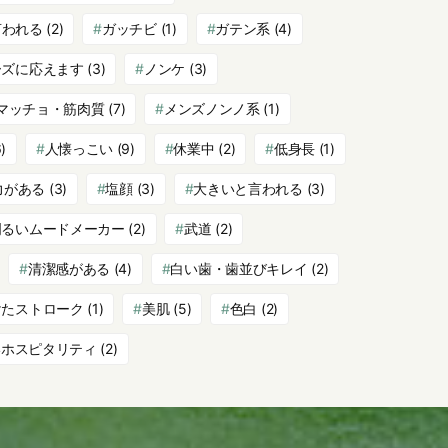
言われる
(2)
ガッチビ
(1)
ガテン系
(4)
ーズに応えます
(3)
ノンケ
(3)
マッチョ・筋肉質
(7)
メンズノンノ系
(1)
)
人懐っこい
(9)
休業中
(2)
低身長
(1)
力がある
(3)
塩顔
(3)
大きいと言われる
(3)
明るいムードメーカー
(2)
武道
(2)
清潔感がある
(4)
白い歯・歯並びキレイ
(2)
けたストローク
(1)
美肌
(5)
色白
(2)
いホスピタリティ
(2)