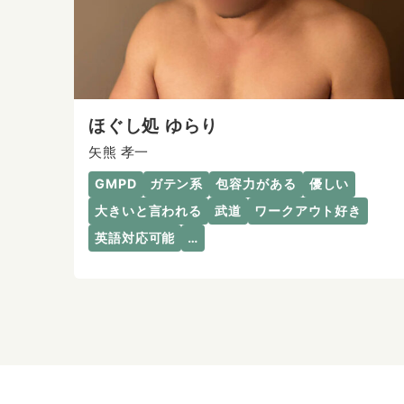
ほぐし処 ゆらり
矢熊 孝一
GMPD
ガテン系
包容力がある
優しい
大きいと言われる
武道
ワークアウト好き
英語対応可能
…