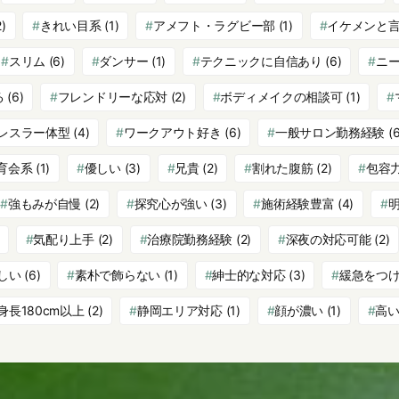
)
きれい目系
(1)
アメフト・ラグビー部
(1)
イケメンと
スリム
(6)
ダンサー
(1)
テクニックに自信あり
(6)
ニ
る
(6)
フレンドリーな応対
(2)
ボディメイクの相談可
(1)
レスラー体型
(4)
ワークアウト好き
(6)
一般サロン勤務経験
(6
育会系
(1)
優しい
(3)
兄貴
(2)
割れた腹筋
(2)
包容
強もみが自慢
(2)
探究心が強い
(3)
施術経験豊富
(4)
気配り上手
(2)
治療院勤務経験
(2)
深夜の対応可能
(2)
しい
(6)
素朴で飾らない
(1)
紳士的な対応
(3)
緩急をつ
身長180cm以上
(2)
静岡エリア対応
(1)
顔が濃い
(1)
高