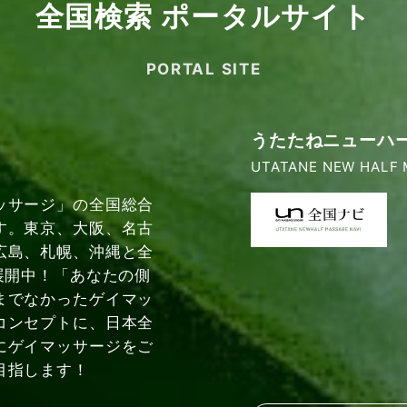
全国検索 ポータルサイト
PORTAL SITE
うたたねニューハ
UTATANE NEW HALF 
ッサージ」の全国総合
す。東京、大阪、名古
広島、札幌、沖縄と全
展開中！「あなたの側
までなかったゲイマッ
コンセプトに、日本全
にゲイマッサージをご
目指します！