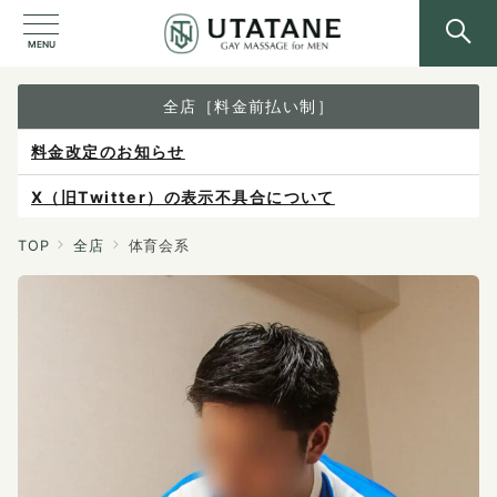
MENU
全店［料金前払い制］
料金改定のお知らせ
X（旧Twitter）の表示不具合について
ご予約は各店へ直接お問い合わせください。
TOP
全店
体育会系
料金は当日施術前にお支払いください。
感染症防止対策について