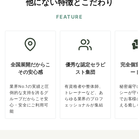
他にない特徴とこだわり
FEATURE
全国展開だからこ
優秀な認定セラピ
完全個
その安心感
スト集団
ー
業界No.1の実績と圧
有資格者や整体師、
秘密厳守
倒的な支持を誇るグ
トレーナーなど、あ
シーが守
ループだからこそ安
らゆる業界のプロフ
でお客様
心・安全にご利用可
ェッショナルが集結
える癒し
能