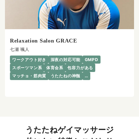
Relaxation Salon GRACE
七瀬 颯人
ワークアウト好き
深夜の対応可能
GMPD
スポーツマン系
体育会系
包容力がある
マッチョ・筋肉質
うたたねの神髄
…
うたたねゲイマッサージ