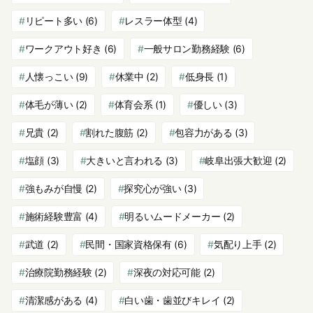
リピート多い
(6)
レスラー体型
(4)
ワークアウト好き
(6)
一般サロン勤務経験
(6)
人懐っこい
(9)
休業中
(2)
低身長
(1)
体毛が薄い
(2)
体育会系
(1)
優しい
(3)
兄貴
(2)
割れた腹筋
(2)
包容力がある
(3)
塩顔
(3)
大きいと言われる
(3)
岐阜出張大歓迎
(2)
強もみが自慢
(2)
探究心が強い
(3)
施術経験豊富
(4)
明るいムードメーカー
(2)
武道
(2)
民間・国家資格保有
(6)
気配り上手
(2)
治療院勤務経験
(2)
深夜の対応可能
(2)
清潔感がある
(4)
白い歯・歯並びキレイ
(2)