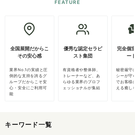
FEATURE
全国展開だからこ
優秀な認定セラピ
完全個
その安心感
スト集団
ー
業界No.1の実績と圧
有資格者や整体師、
秘密厳守
倒的な支持を誇るグ
トレーナーなど、あ
シーが守
ループだからこそ安
らゆる業界のプロフ
でお客様
心・安全にご利用可
ェッショナルが集結
える癒し
能
キーワード一覧