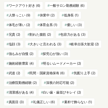
ワークアウト好き
(6)
一般サロン勤務経験
(6)
人懐っこい
(9)
休業中
(2)
低身長
(1)
体毛が薄い
(2)
体育会系
(1)
優しい
(3)
兄貴
(2)
割れた腹筋
(2)
包容力がある
(3)
塩顔
(3)
大きいと言われる
(3)
岐阜出張大歓迎
(2)
強もみが自慢
(2)
探究心が強い
(3)
施術経験豊富
(4)
明るいムードメーカー
(2)
武道
(2)
民間・国家資格保有
(6)
気配り上手
(2)
治療院勤務経験
(2)
深夜の対応可能
(2)
清潔感がある
(4)
白い歯・歯並びキレイ
(2)
真面目
(3)
礼儀正しい
(6)
素朴で飾らない
(1)