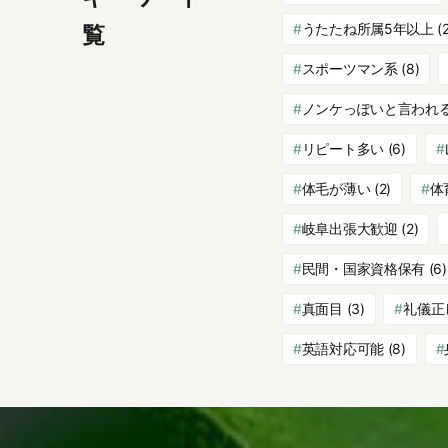
うたたね所属5年以上
(2
覧
スポーツマン系
(8)
ノンケっぽいと言われ
リピート多い
(6)
体毛が薄い
(2)
体
岐阜出張大歓迎
(2)
民間・国家資格保有
(6)
真面目
(3)
礼儀正
英語対応可能
(8)