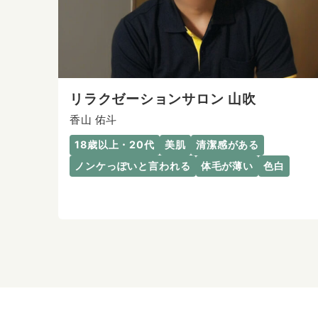
リラクゼーションサロン 山吹
香山 佑斗
18歳以上・20代
美肌
清潔感がある
ノンケっぽいと言われる
体毛が薄い
色白