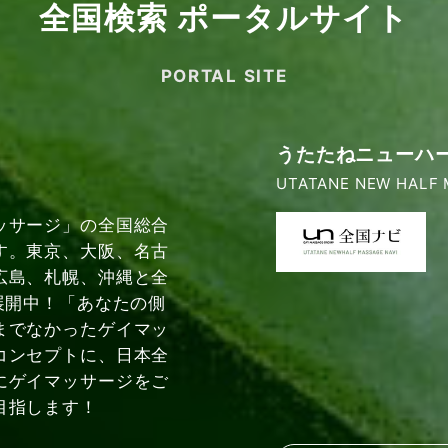
全国検索 ポータルサイト
PORTAL SITE
うたたねニューハ
UTATANE NEW HALF 
ッサージ」の全国総合
す。東京、大阪、名古
広島、札幌、沖縄と全
展開中！「あなたの側
までなかったゲイマッ
コンセプトに、日本全
にゲイマッサージをご
目指します！