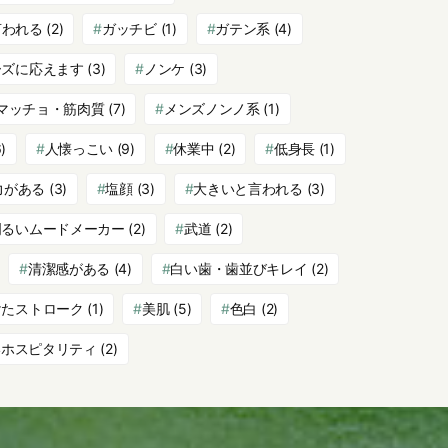
言われる
(2)
ガッチビ
(1)
ガテン系
(4)
ーズに応えます
(3)
ノンケ
(3)
マッチョ・筋肉質
(7)
メンズノンノ系
(1)
)
人懐っこい
(9)
休業中
(2)
低身長
(1)
力がある
(3)
塩顔
(3)
大きいと言われる
(3)
明るいムードメーカー
(2)
武道
(2)
清潔感がある
(4)
白い歯・歯並びキレイ
(2)
けたストローク
(1)
美肌
(5)
色白
(2)
いホスピタリティ
(2)