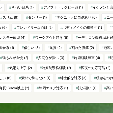
)
きれい目系
(1)
アメフト・ラグビー部
(1)
イケメンと
スリム
(6)
ダンサー
(1)
テクニックに自信あり
(6)
ニ
る
(6)
フレンドリーな応対
(2)
ボディメイクの相談可
(1)
レスラー体型
(4)
ワークアウト好き
(6)
一般サロン勤務経験
(6
育会系
(1)
優しい
(3)
兄貴
(2)
割れた腹筋
(2)
包容
強もみが自慢
(2)
探究心が強い
(3)
施術経験豊富
(4)
気配り上手
(2)
治療院勤務経験
(2)
深夜の対応可能
(2)
しい
(6)
素朴で飾らない
(1)
紳士的な対応
(3)
緩急をつ
身長180cm以上
(2)
静岡エリア対応
(1)
顔が濃い
(1)
高