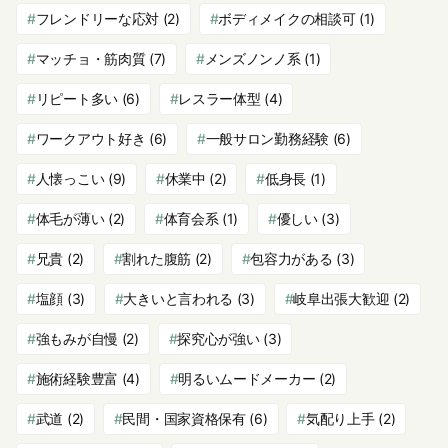
フレンドリーな応対
(2)
ボディメイクの相談可
(1)
マッチョ・筋肉質
(7)
メンズノンノ系
(1)
リピート多い
(6)
レスラー体型
(4)
ワークアウト好き
(6)
一般サロン勤務経験
(6)
人懐っこい
(9)
休業中
(2)
低身長
(1)
体毛が薄い
(2)
体育会系
(1)
優しい
(3)
兄貴
(2)
割れた腹筋
(2)
包容力がある
(3)
塩顔
(3)
大きいと言われる
(3)
岐阜出張大歓迎
(2)
強もみが自慢
(2)
探究心が強い
(3)
施術経験豊富
(4)
明るいムードメーカー
(2)
武道
(2)
民間・国家資格保有
(6)
気配り上手
(2)