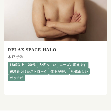
RELAX SPACE HALO
木戸 伊吹
18歳以上・20代
人懐っこい
ニーズに応えます
緩急をつけたストローク
体毛が薄い
礼儀正しい
ガッチビ