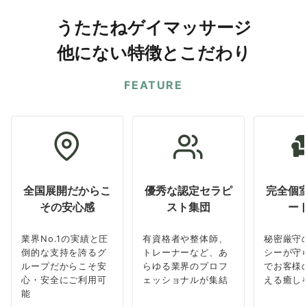
うたたねゲイマッサージ
他にない特徴とこだわり
FEATURE
全国展開だからこ
優秀な認定セラピ
完全個
その安心感
スト集団
ー
業界No.1の実績と圧
有資格者や整体師、
秘密厳守
倒的な支持を誇るグ
トレーナーなど、あ
シーが守
ループだからこそ安
らゆる業界のプロフ
でお客様
心・安全にご利用可
ェッショナルが集結
える癒し
能