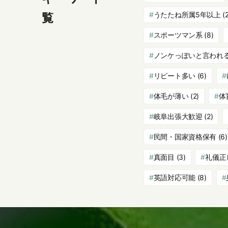
うたたね所属5年以上
(2
覧
スポーツマン系
(8)
ノンケっぽいと言われ
リピート多い
(6)
体毛が薄い
(2)
体
岐阜出張大歓迎
(2)
民間・国家資格保有
(6)
真面目
(3)
礼儀正
英語対応可能
(8)