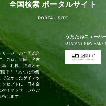
全国検索 ポータルサイト
PORTAL SITE
うたたねニューハ
UTATANE NEW HALF 
ッサージ」の全国総合
す。東京、大阪、名古
広島、札幌、沖縄と全
展開中！「あなたの側
までなかったゲイマッ
コンセプトに、日本全
にゲイマッサージをご
目指します！