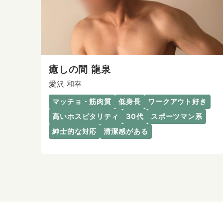
癒しの間 龍泉
愛沢 和幸
マッチョ・筋肉質
低身長
ワークアウト好き
高いホスピタリティ
30代
スポーツマン系
紳士的な対応
清潔感がある