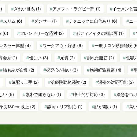
)
きれい目系
(1)
アメフト・ラグビー部
(1)
イケメンと
スリム
(6)
ダンサー
(1)
テクニックに自信あり
(6)
ニ
る
(6)
フレンドリーな応対
(2)
ボディメイクの相談可
(1)
レスラー体型
(4)
ワークアウト好き
(6)
一般サロン勤務経験
(6
育会系
(1)
優しい
(3)
兄貴
(2)
割れた腹筋
(2)
包容
強もみが自慢
(2)
探究心が強い
(3)
施術経験豊富
(4)
気配り上手
(2)
治療院勤務経験
(2)
深夜の対応可能
(2)
しい
(6)
素朴で飾らない
(1)
紳士的な対応
(3)
緩急をつ
身長180cm以上
(2)
静岡エリア対応
(1)
顔が濃い
(1)
高