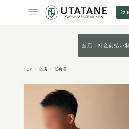
全店［料金前払い
TOP
全店
低身長