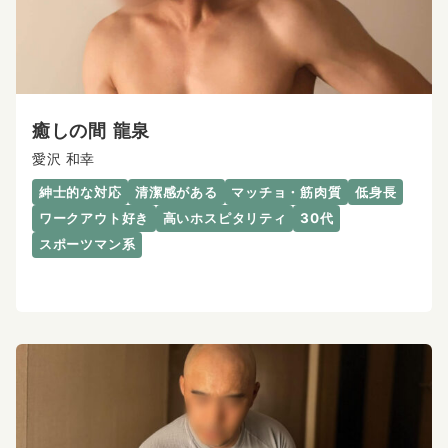
癒しの間 龍泉
愛沢 和幸
紳士的な対応
清潔感がある
マッチョ・筋肉質
低身長
ワークアウト好き
高いホスピタリティ
30代
スポーツマン系