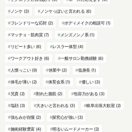
ノンケ
(3)
ノンケっぽいと言われる
(6)
フレンドリーな応対
(2)
ボディメイクの相談可
(1)
マッチョ・筋肉質
(7)
メンズノンノ系
(1)
リピート多い
(6)
レスラー体型
(4)
ワークアウト好き
(6)
一般サロン勤務経験
(6)
人懐っこい
(9)
休業中
(2)
低身長
(1)
体毛が薄い
(2)
体育会系
(1)
優しい
(3)
兄貴
(2)
割れた腹筋
(2)
包容力がある
(3)
塩顔
(3)
大きいと言われる
(3)
岐阜出張大歓迎
(2)
強もみが自慢
(2)
探究心が強い
(3)
施術経験豊富
(4)
明るいムードメーカー
(2)