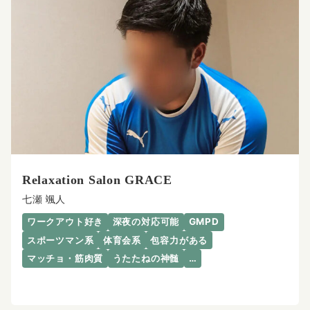
Relaxation Salon GRACE
七瀬 颯人
ワークアウト好き
深夜の対応可能
GMPD
スポーツマン系
体育会系
包容力がある
マッチョ・筋肉質
うたたねの神髄
…