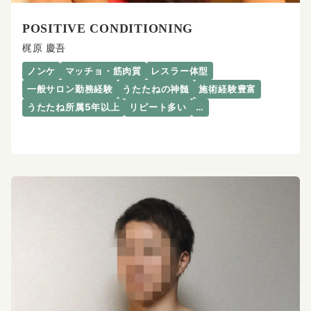
POSITIVE CONDITIONING
梶原 慶吾
ノンケ
マッチョ・筋肉質
レスラー体型
一般サロン勤務経験
うたたねの神髄
施術経験豊富
うたたね所属5年以上
リピート多い
…