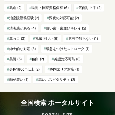
武道
(2)
民間・国家資格保有
(6)
気配り上手
(2)
治療院勤務経験
(2)
深夜の対応可能
(2)
清潔感がある
(4)
白い歯・歯並びキレイ
(2)
真面目
(3)
礼儀正しい
(6)
素朴で飾らない
(1)
紳士的な対応
(3)
緩急をつけたストローク
(1)
美肌
(5)
色白
(2)
英語対応可能
(8)
身長180cm以上
(2)
静岡エリア対応
(1)
顔が濃い
(1)
高いホスピタリティ
(2)
全国検索 ポータルサイト
PORTAL SITE