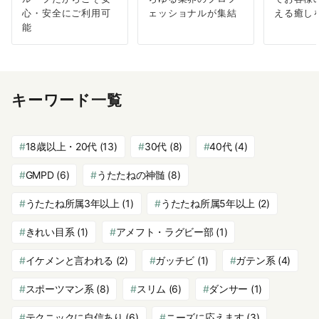
心・安全にご利用可
ェッショナルが集結
える癒し
能
キーワード一覧
18歳以上・20代
(13)
30代
(8)
40代
(4)
GMPD
(6)
うたたねの神髄
(8)
うたたね所属3年以上
(1)
うたたね所属5年以上
(2)
きれい目系
(1)
アメフト・ラグビー部
(1)
イケメンと言われる
(2)
ガッチビ
(1)
ガテン系
(4)
スポーツマン系
(8)
スリム
(6)
ダンサー
(1)
テクニックに自信あり
(6)
ニーズに応えます
(3)