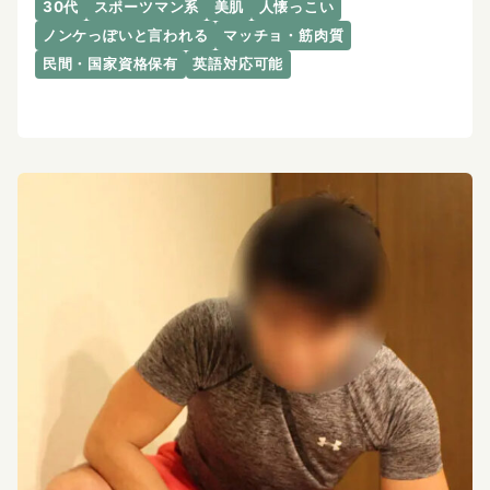
30代
スポーツマン系
美肌
人懐っこい
ノンケっぽいと言われる
マッチョ・筋肉質
民間・国家資格保有
英語対応可能