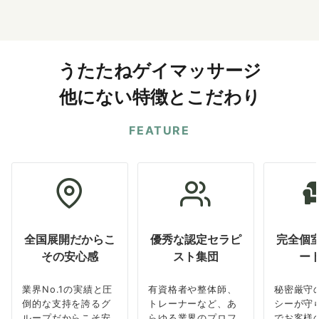
うたたねゲイマッサージ
他にない特徴とこだわり
FEATURE
全国展開だからこ
優秀な認定セラピ
完全個
その安心感
スト集団
ー
業界No.1の実績と圧
有資格者や整体師、
秘密厳守
倒的な支持を誇るグ
トレーナーなど、あ
シーが守
ループだからこそ安
らゆる業界のプロフ
でお客様