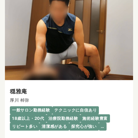
穏雅庵
厚川 棹弥
一般サロン勤務経験
テクニックに自信あり
18歳以上・20代
治療院勤務経験
施術経験豊富
リピート多い
清潔感がある
探究心が強い
…