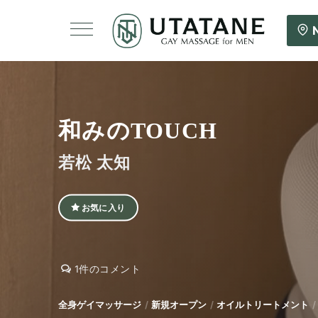
和みのTOUCH
若松 太知
お気に入り
和
和
1件のコメント
み
み
の
の
全身ゲイマッサージ
新規オープン
オイルトリートメント
TOUCH
TOUCH