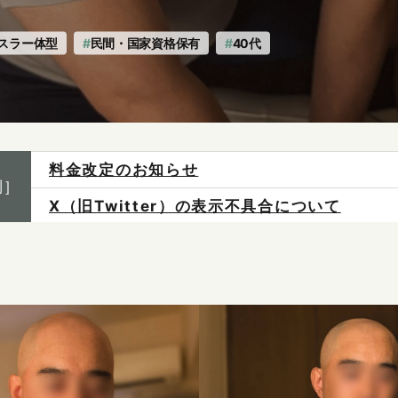
スラー体型
民間・国家資格保有
40代
料金改定のお知らせ
制］
X（旧Twitter）の表示不具合について
ご予約は各店へ直接お問い合わせください。
料金は当日施術前にお支払いください。
感染症防止対策について