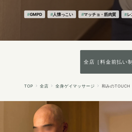
へ
の
GMPD
人懐っこい
マッチョ・筋肉質
レ
全店［料金前払い
TOP
全店
全身ゲイマッサージ
和みのTOUCH