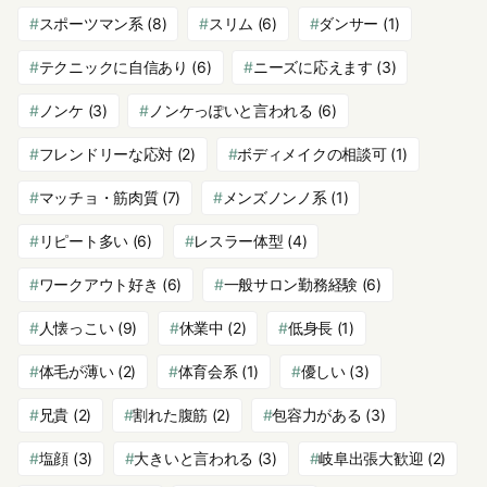
スポーツマン系
(8)
スリム
(6)
ダンサー
(1)
テクニックに自信あり
(6)
ニーズに応えます
(3)
ノンケ
(3)
ノンケっぽいと言われる
(6)
フレンドリーな応対
(2)
ボディメイクの相談可
(1)
マッチョ・筋肉質
(7)
メンズノンノ系
(1)
リピート多い
(6)
レスラー体型
(4)
ワークアウト好き
(6)
一般サロン勤務経験
(6)
人懐っこい
(9)
休業中
(2)
低身長
(1)
体毛が薄い
(2)
体育会系
(1)
優しい
(3)
兄貴
(2)
割れた腹筋
(2)
包容力がある
(3)
塩顔
(3)
大きいと言われる
(3)
岐阜出張大歓迎
(2)