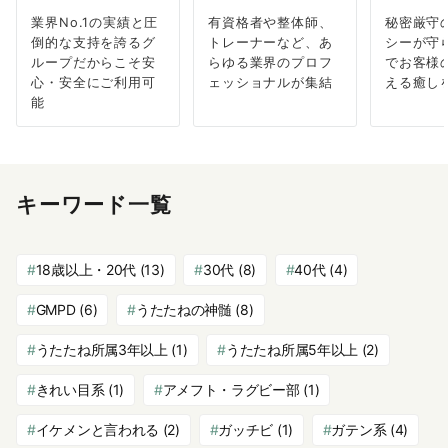
業界No.1の実績と圧
有資格者や整体師、
秘密厳守
倒的な支持を誇るグ
トレーナーなど、あ
シーが守
ループだからこそ安
らゆる業界のプロフ
でお客様
心・安全にご利用可
ェッショナルが集結
える癒し
能
キーワード一覧
18歳以上・20代
(13)
30代
(8)
40代
(4)
GMPD
(6)
うたたねの神髄
(8)
うたたね所属3年以上
(1)
うたたね所属5年以上
(2)
きれい目系
(1)
アメフト・ラグビー部
(1)
イケメンと言われる
(2)
ガッチビ
(1)
ガテン系
(4)