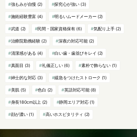
強もみが自慢
(2)
探究心が強い
(3)
施術経験豊富
(4)
明るいムードメーカー
(2)
武道
(2)
民間・国家資格保有
(6)
気配り上手
(2)
治療院勤務経験
(2)
深夜の対応可能
(2)
清潔感がある
(4)
白い歯・歯並びキレイ
(2)
真面目
(3)
礼儀正しい
(6)
素朴で飾らない
(1)
紳士的な対応
(3)
緩急をつけたストローク
(1)
美肌
(5)
色白
(2)
英語対応可能
(8)
身長180cm以上
(2)
静岡エリア対応
(1)
顔が濃い
(1)
高いホスピタリティ
(2)