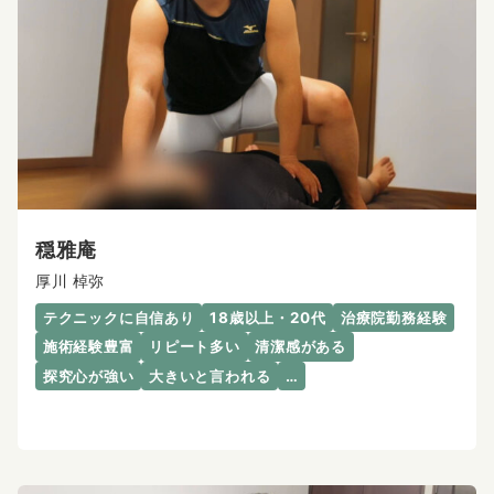
穏雅庵
厚川 棹弥
テクニックに自信あり
18歳以上・20代
治療院勤務経験
施術経験豊富
リピート多い
清潔感がある
探究心が強い
大きいと言われる
…