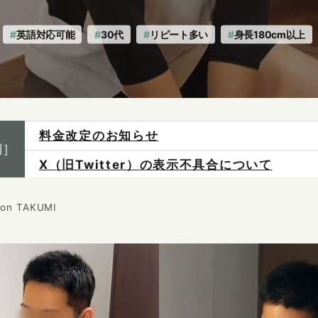
英語対応可能
30代
リピート多い
身長180cm以上
X（旧Twitter）の表示不具合について
制］
ご予約は各店へ直接お問い合わせください。
料金は当日施術前にお支払いください。
tion TAKUMI
感染症防止対策について
料金改定のお知らせ