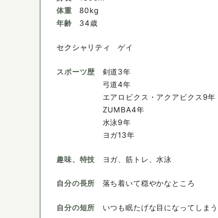
体重
80kg
年齢
34歳
セクシャリティ
ゲイ
スポーツ歴
剣道3年
弓道4年
エアロビクス・アクアビクス9年
ZUMBA4年
水泳9年
ヨガ13年
趣味、特技
ヨガ、筋トレ、水泳
自分の長所
落ち着いて穏やかなところ
自分の短所
いつも眠たげな目になってしま