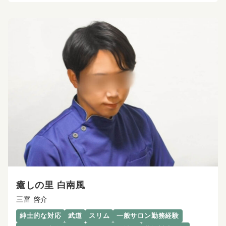
癒しの里 白南風
三富 啓介
紳士的な対応
武道
スリム
一般サロン勤務経験