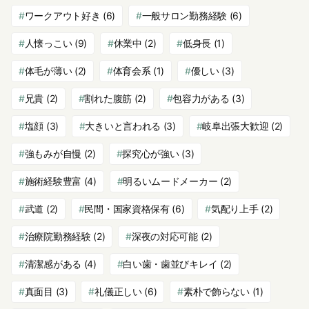
ワークアウト好き
(6)
一般サロン勤務経験
(6)
人懐っこい
(9)
休業中
(2)
低身長
(1)
体毛が薄い
(2)
体育会系
(1)
優しい
(3)
兄貴
(2)
割れた腹筋
(2)
包容力がある
(3)
塩顔
(3)
大きいと言われる
(3)
岐阜出張大歓迎
(2)
強もみが自慢
(2)
探究心が強い
(3)
施術経験豊富
(4)
明るいムードメーカー
(2)
武道
(2)
民間・国家資格保有
(6)
気配り上手
(2)
治療院勤務経験
(2)
深夜の対応可能
(2)
清潔感がある
(4)
白い歯・歯並びキレイ
(2)
真面目
(3)
礼儀正しい
(6)
素朴で飾らない
(1)