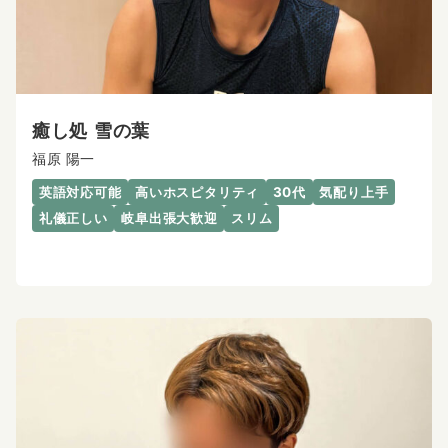
癒し処 雪の葉
福原 陽一
英語対応可能
高いホスピタリティ
30代
気配り上手
礼儀正しい
岐阜出張大歓迎
スリム