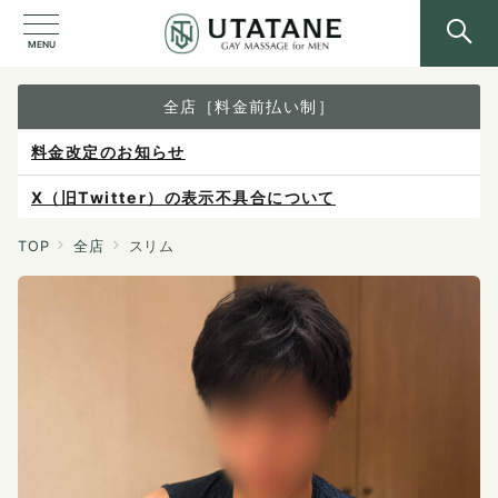
MENU
全店［料金前払い制］
X（旧Twitter）の表示不具合について
ご予約は各店へ直接お問い合わせください。
料金は当日施術前にお支払いください。
TOP
全店
スリム
感染症防止対策について
料金改定のお知らせ