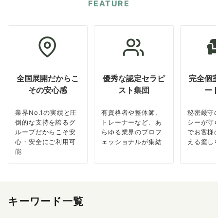
FEATURE
全国展開だからこ
優秀な認定セラピ
完全個
その安心感
スト集団
ー
業界No.1の実績と圧
有資格者や整体師、
秘密厳守
倒的な支持を誇るグ
トレーナーなど、あ
シーが守
ループだからこそ安
らゆる業界のプロフ
でお客様
心・安全にご利用可
ェッショナルが集結
える癒し
能
キーワード一覧