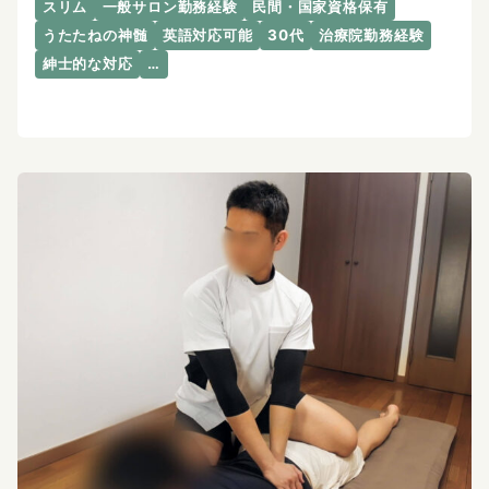
スリム
一般サロン勤務経験
民間・国家資格保有
うたたねの神髄
英語対応可能
30代
治療院勤務経験
紳士的な対応
…