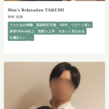
Men’s Relaxation TAKUMI
神村 拓海
うたたねの神髄
英語対応可能
30代
リピート多い
身長180cm以上
気配り上手
大きいと言われる
礼儀正しい
…