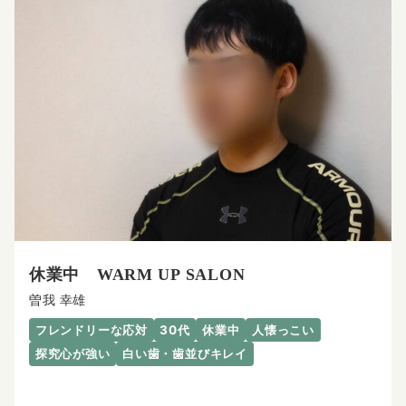
休業中 WARM UP SALON
曽我 幸雄
フレンドリーな応対
30代
休業中
人懐っこい
探究心が強い
白い歯・歯並びキレイ