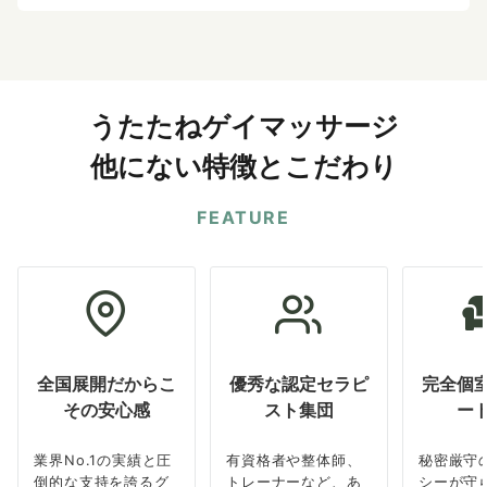
うたたねゲイマッサージ
他にない特徴とこだわり
FEATURE
全国展開だからこ
優秀な認定セラピ
完全個
その安心感
スト集団
ー
業界No.1の実績と圧
有資格者や整体師、
秘密厳守
倒的な支持を誇るグ
トレーナーなど、あ
シーが守