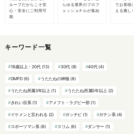
ループだからこそ安
らゆる業界のプロフ
でお客様
心・安全にご利用可
ェッショナルが集結
える癒し
能
キーワード一覧
18歳以上・20代
(13)
30代
(8)
40代
(4)
GMPD
(6)
うたたねの神髄
(8)
うたたね所属3年以上
(1)
うたたね所属5年以上
(2)
きれい目系
(1)
アメフト・ラグビー部
(1)
イケメンと言われる
(2)
ガッチビ
(1)
ガテン系
(4)
スポーツマン系
(8)
スリム
(6)
ダンサー
(1)