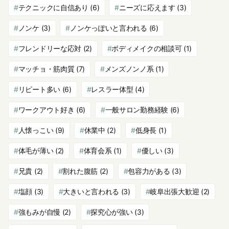
テクニックに自信あり
(6)
ニーズに応えます
(3)
ノンケ
(3)
ノンケっぽいと言われる
(6)
フレンドリーな応対
(2)
ボディメイクの相談可
(1)
マッチョ・筋肉質
(7)
メンズノンノ系
(1)
リピート多い
(6)
レスラー体型
(4)
ワークアウト好き
(6)
一般サロン勤務経験
(6)
人懐っこい
(9)
休業中
(2)
低身長
(1)
体毛が薄い
(2)
体育会系
(1)
優しい
(3)
兄貴
(2)
割れた腹筋
(2)
包容力がある
(3)
塩顔
(3)
大きいと言われる
(3)
岐阜出張大歓迎
(2)
強もみが自慢
(2)
探究心が強い
(3)