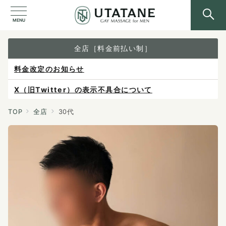
MENU
全店［料金前払い制］
X（旧Twitter）の表示不具合について
ご予約は各店へ直接お問い合わせください。
料金は当日施術前にお支払いください。
TOP
全店
30代
感染症防止対策について
料金改定のお知らせ