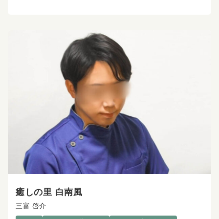
癒しの里 白南風
三富 啓介