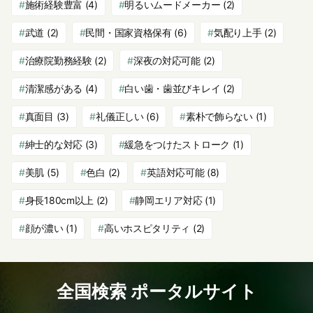
施術経験豊富
(4)
明るいムードメーカー
(2)
武道
(2)
民間・国家資格保有
(6)
気配り上手
(2)
治療院勤務経験
(2)
深夜の対応可能
(2)
清潔感がある
(4)
白い歯・歯並びキレイ
(2)
真面目
(3)
礼儀正しい
(6)
素朴で飾らない
(1)
紳士的な対応
(3)
緩急をつけたストローク
(1)
美肌
(5)
色白
(2)
英語対応可能
(8)
身長180cm以上
(2)
静岡エリア対応
(1)
顔が濃い
(1)
高いホスピタリティ
(2)
全国検索 ポータルサイト