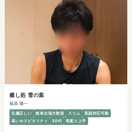
癒し処 雪の葉
福原 陽一
礼儀正しい
岐阜出張大歓迎
スリム
英語対応可能
高いホスピタリティ
30代
気配り上手