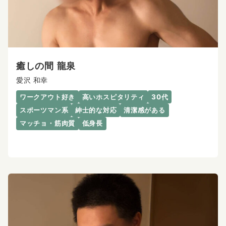
癒しの間 龍泉
愛沢 和幸
ワークアウト好き
高いホスピタリティ
30代
スポーツマン系
紳士的な対応
清潔感がある
マッチョ・筋肉質
低身長