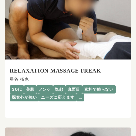
RELAXATION MASSAGE FREAK
星谷 拓也
30代
美肌
ノンケ
塩顔
真面目
素朴で飾らない
探究心が強い
ニーズに応えます
…