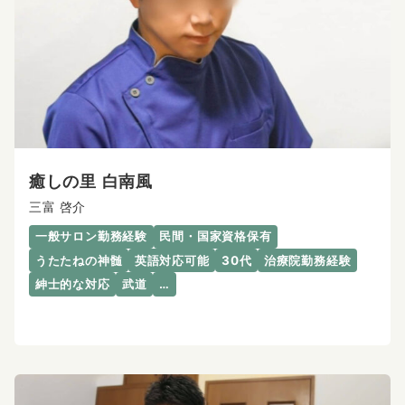
癒しの里 白南風
三富 啓介
一般サロン勤務経験
民間・国家資格保有
うたたねの神髄
英語対応可能
30代
治療院勤務経験
紳士的な対応
武道
…