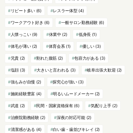
リピート多い
(6)
レスラー体型
(4)
ワークアウト好き
(6)
一般サロン勤務経験
(6)
人懐っこい
(9)
休業中
(2)
低身長
(1)
体毛が薄い
(2)
体育会系
(1)
優しい
(3)
兄貴
(2)
割れた腹筋
(2)
包容力がある
(3)
塩顔
(3)
大きいと言われる
(3)
岐阜出張大歓迎
(2)
強もみが自慢
(2)
探究心が強い
(3)
施術経験豊富
(4)
明るいムードメーカー
(2)
武道
(2)
民間・国家資格保有
(6)
気配り上手
(2)
治療院勤務経験
(2)
深夜の対応可能
(2)
清潔感がある
(4)
白い歯・歯並びキレイ
(2)