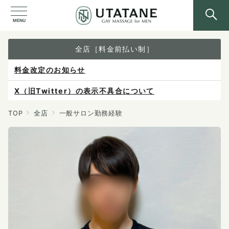
MENU
全店［料金前払い制］
X（旧Twitter）の表示不具合について
ご予約は各店へ直接お問い合わせください。
料金は当日施術前にお支払いください。
TOP
全店
一般サロン勤務経験
感染症防止対策について
料金改定のお知らせ