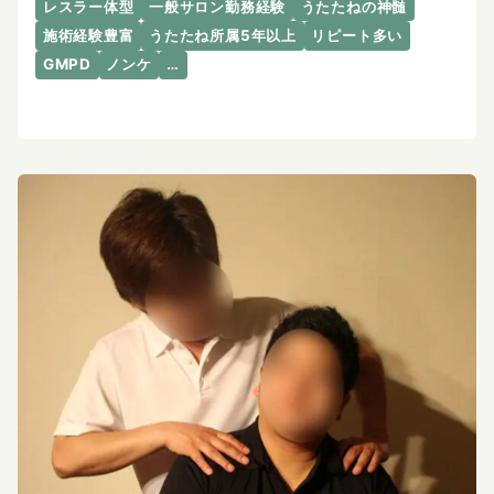
レスラー体型
一般サロン勤務経験
うたたねの神髄
施術経験豊富
うたたね所属5年以上
リピート多い
GMPD
ノンケ
…