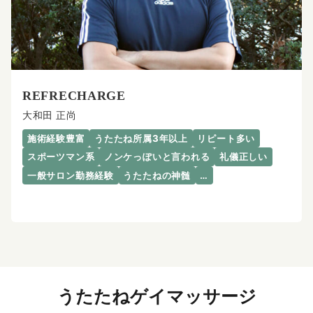
REFRECHARGE
大和田 正尚
施術経験豊富
うたたね所属3年以上
リピート多い
スポーツマン系
ノンケっぽいと言われる
礼儀正しい
一般サロン勤務経験
うたたねの神髄
…
うたたねゲイマッサージ