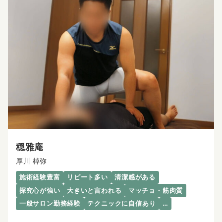
穏雅庵
厚川 棹弥
施術経験豊富
リピート多い
清潔感がある
探究心が強い
大きいと言われる
マッチョ・筋肉質
一般サロン勤務経験
テクニックに自信あり
…