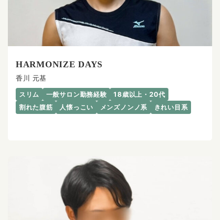
HARMONIZE DAYS
香川 元基
スリム
一般サロン勤務経験
18歳以上・20代
割れた腹筋
人懐っこい
メンズノンノ系
きれい目系