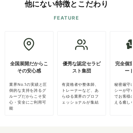
他にない特徴とこだわり
FEATURE
全国展開だからこ
優秀な認定セラピ
完全個
その安心感
スト集団
ー
業界No.1の実績と圧
有資格者や整体師、
秘密厳守
倒的な支持を誇るグ
トレーナーなど、あ
シーが守
ループだからこそ安
らゆる業界のプロフ
でお客様
心・安全にご利用可
ェッショナルが集結
える癒し
能