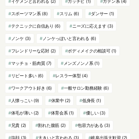
イケメンと言われる
(2)
ガッチビ
(1)
ガテン系
(4)
スポーツマン系
(8)
スリム
(6)
ダンサー
(1)
テクニックに自信あり
(6)
ニーズに応えます
(3)
ノンケ
(3)
ノンケっぽいと言われる
(6)
フレンドリーな応対
(2)
ボディメイクの相談可
(1)
マッチョ・筋肉質
(7)
メンズノンノ系
(1)
リピート多い
(6)
レスラー体型
(4)
ワークアウト好き
(6)
一般サロン勤務経験
(6)
人懐っこい
(9)
休業中
(2)
低身長
(1)
体毛が薄い
(2)
体育会系
(1)
優しい
(3)
兄貴
(2)
割れた腹筋
(2)
包容力がある
(3)
塩顔
(3)
大きいと言われる
(3)
岐阜出張大歓迎
(2)