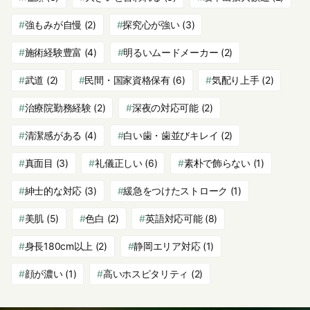
強もみが自慢
(2)
探究心が強い
(3)
施術経験豊富
(4)
明るいムードメーカー
(2)
武道
(2)
民間・国家資格保有
(6)
気配り上手
(2)
治療院勤務経験
(2)
深夜の対応可能
(2)
清潔感がある
(4)
白い歯・歯並びキレイ
(2)
真面目
(3)
礼儀正しい
(6)
素朴で飾らない
(1)
紳士的な対応
(3)
緩急をつけたストローク
(1)
美肌
(5)
色白
(2)
英語対応可能
(8)
身長180cm以上
(2)
静岡エリア対応
(1)
顔が濃い
(1)
高いホスピタリティ
(2)