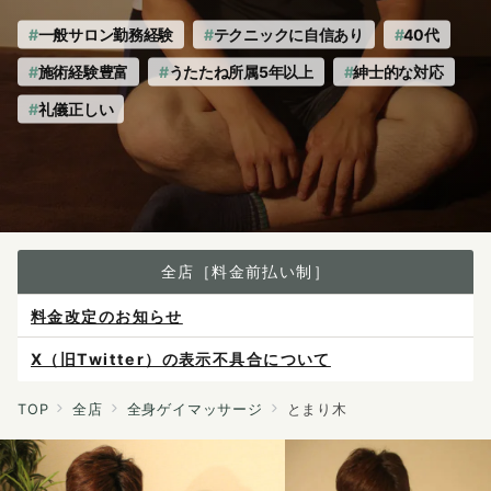
一般サロン勤務経験
テクニックに自信あり
40代
施術経験豊富
うたたね所属5年以上
紳士的な対応
礼儀正しい
全店［料金前払い制］
X（旧Twitter）の表示不具合について
ご予約は各店へ直接お問い合わせください。
料金は当日施術前にお支払いください。
TOP
全店
全身ゲイマッサージ
とまり木
感染症防止対策について