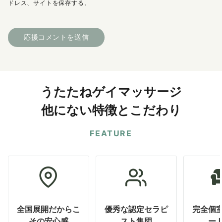
ドレス、サイトを保存する。
うたたねゲイマッサージ
他にない特徴とこだわり
FEATURE
全国展開だからこ
優秀な認定セラピ
完全個
その安心感
スト集団
ー