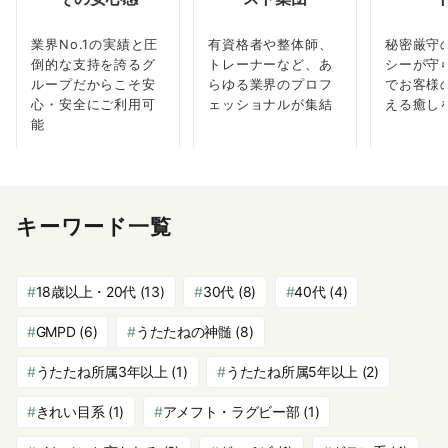
業界No.1の実績と圧
有資格者や整体師、
秘密厳守
倒的な支持を誇るグ
トレーナーなど、あ
シーが守
ループだからこそ安
らゆる業界のプロフ
でお客様
心・安全にご利用可
ェッショナルが集結
える癒し
能
キーワード一覧
18歳以上・20代
(13)
30代
(8)
40代
(4)
GMPD
(6)
うたたねの神髄
(8)
うたたね所属3年以上
(1)
うたたね所属5年以上
(2)
きれい目系
(1)
アメフト・ラグビー部
(1)