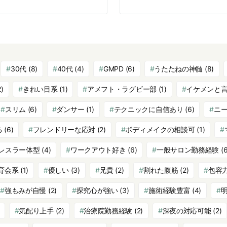
30代
(8)
40代
(4)
GMPD
(6)
うたたねの神髄
(8)
)
きれい目系
(1)
アメフト・ラグビー部
(1)
イケメンと
スリム
(6)
ダンサー
(1)
テクニックに自信あり
(6)
ニ
る
(6)
フレンドリーな応対
(2)
ボディメイクの相談可
(1)
レスラー体型
(4)
ワークアウト好き
(6)
一般サロン勤務経験
(6
育会系
(1)
優しい
(3)
兄貴
(2)
割れた腹筋
(2)
包容
強もみが自慢
(2)
探究心が強い
(3)
施術経験豊富
(4)
気配り上手
(2)
治療院勤務経験
(2)
深夜の対応可能
(2)