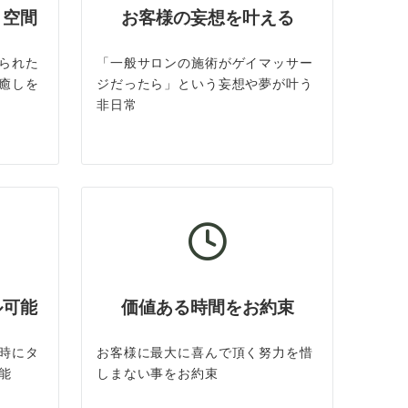
ト空間
お客様の妄想を叶える
られた
「一般サロンの施術がゲイマッサー
癒しを
ジだったら」という妄想や夢が叶う
非日常
ル可能
価値ある時間をお約束
時にタ
お客様に最大に喜んで頂く努力を惜
能
しまない事をお約束