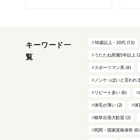
18歳以上・20代
(13)
キーワード一
うたたね所属5年以上
(2
覧
スポーツマン系
(8)
ノンケっぽいと言われ
リピート多い
(6)
体毛が薄い
(2)
体
岐阜出張大歓迎
(2)
民間・国家資格保有
(6)