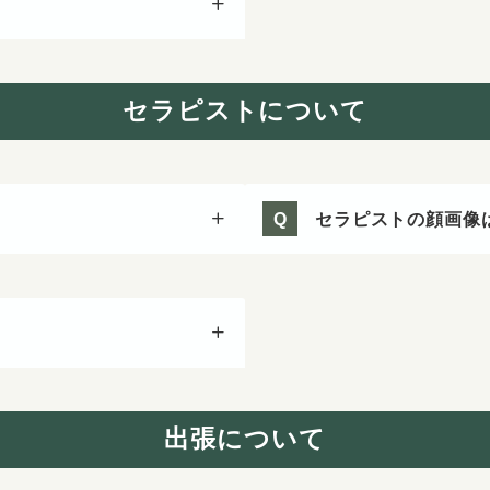
セラピストについて
セラピストの顔画像
Q
？
出張について