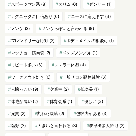
スポーツマン系
(8)
スリム
(6)
ダンサー
(1)
テクニックに自信あり
(6)
ニーズに応えます
(3)
ノンケ
(3)
ノンケっぽいと言われる
(6)
フレンドリーな応対
(2)
ボディメイクの相談可
(1)
マッチョ・筋肉質
(7)
メンズノンノ系
(1)
リピート多い
(6)
レスラー体型
(4)
ワークアウト好き
(6)
一般サロン勤務経験
(6)
人懐っこい
(9)
休業中
(2)
低身長
(1)
体毛が薄い
(2)
体育会系
(1)
優しい
(3)
兄貴
(2)
割れた腹筋
(2)
包容力がある
(3)
塩顔
(3)
大きいと言われる
(3)
岐阜出張大歓迎
(2)