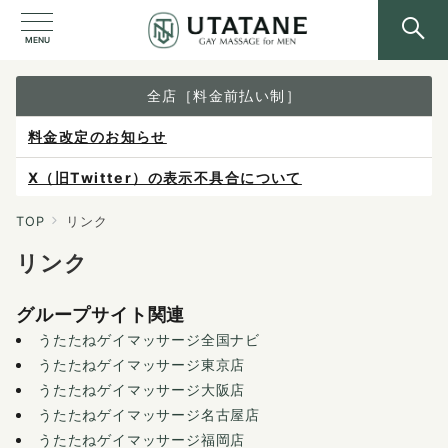
MENU
全店［料金前払い制］
料金改定のお知らせ
X（旧Twitter）の表示不具合について
ご予約は各店へ直接お問い合わせください。
TOP
リンク
リンク
料金は当日施術前にお支払いください。
感染症防止対策について
グループサイト関連
うたたねゲイマッサージ全国ナビ
うたたねゲイマッサージ東京店
うたたねゲイマッサージ大阪店
うたたねゲイマッサージ名古屋店
うたたねゲイマッサージ福岡店