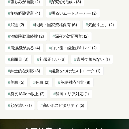
強もみが自慢
(2)
探究心が強い
(3)
施術経験豊富
(4)
明るいムードメーカー
(2)
武道
(2)
民間・国家資格保有
(6)
気配り上手
(2)
治療院勤務経験
(2)
深夜の対応可能
(2)
清潔感がある
(4)
白い歯・歯並びキレイ
(2)
真面目
(3)
礼儀正しい
(6)
素朴で飾らない
(1)
紳士的な対応
(3)
緩急をつけたストローク
(1)
美肌
(5)
色白
(2)
英語対応可能
(8)
身長180cm以上
(2)
静岡エリア対応
(1)
顔が濃い
(1)
高いホスピタリティ
(2)