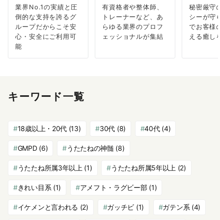
業界No.1の実績と圧
有資格者や整体師、
秘密厳守
倒的な支持を誇るグ
トレーナーなど、あ
シーが守
ループだからこそ安
らゆる業界のプロフ
でお客様
心・安全にご利用可
ェッショナルが集結
える癒し
能
キーワード一覧
18歳以上・20代
(13)
30代
(8)
40代
(4)
GMPD
(6)
うたたねの神髄
(8)
うたたね所属3年以上
(1)
うたたね所属5年以上
(2)
きれい目系
(1)
アメフト・ラグビー部
(1)
イケメンと言われる
(2)
ガッチビ
(1)
ガテン系
(4)