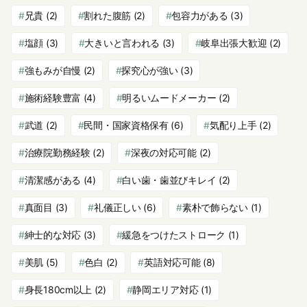
兄貴
(2)
割れた腹筋
(2)
包容力がある
(3)
塩顔
(3)
大きいと言われる
(3)
岐阜出張大歓迎
(2)
強もみが自慢
(2)
探究心が強い
(3)
施術経験豊富
(4)
明るいムードメーカー
(2)
武道
(2)
民間・国家資格保有
(6)
気配り上手
(2)
治療院勤務経験
(2)
深夜の対応可能
(2)
清潔感がある
(4)
白い歯・歯並びキレイ
(2)
真面目
(3)
礼儀正しい
(6)
素朴で飾らない
(1)
紳士的な対応
(3)
緩急をつけたストローク
(1)
美肌
(5)
色白
(2)
英語対応可能
(8)
身長180cm以上
(2)
静岡エリア対応
(1)