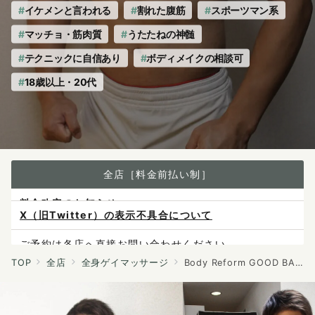
イケメンと言われる
割れた腹筋
スポーツマン系
マッチョ・筋肉質
うたたねの神髄
テクニックに自信あり
ボディメイクの相談可
18歳以上・20代
全店［料金前払い制］
X（旧Twitter）の表示不具合について
ご予約は各店へ直接お問い合わせください。
料金は当日施術前にお支払いください。
TOP
全店
全身ゲイマッサージ
Body Reform GOOD BALANCE
感染症防止対策について