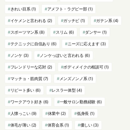
きれい目系
(1)
アメフト・ラグビー部
(1)
イケメンと言われる
(2)
ガッチビ
(1)
ガテン系
(4)
スポーツマン系
(8)
スリム
(6)
ダンサー
(1)
テクニックに自信あり
(6)
ニーズに応えます
(3)
ノンケ
(3)
ノンケっぽいと言われる
(6)
フレンドリーな応対
(2)
ボディメイクの相談可
(1)
マッチョ・筋肉質
(7)
メンズノンノ系
(1)
リピート多い
(6)
レスラー体型
(4)
ワークアウト好き
(6)
一般サロン勤務経験
(6)
人懐っこい
(9)
休業中
(2)
低身長
(1)
体毛が薄い
(2)
体育会系
(1)
優しい
(3)