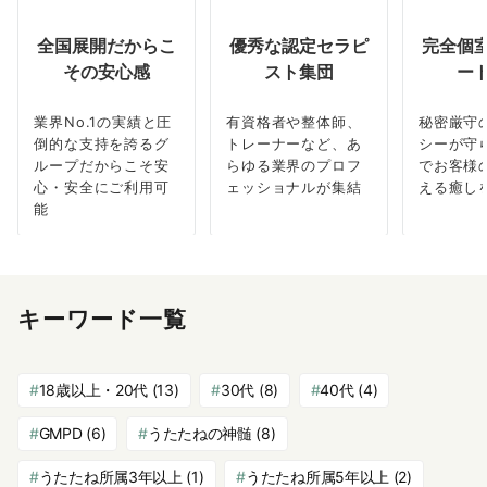
全国展開だからこ
優秀な認定セラピ
完全個
その安心感
スト集団
ー
業界No.1の実績と圧
有資格者や整体師、
秘密厳守
倒的な支持を誇るグ
トレーナーなど、あ
シーが守
ループだからこそ安
らゆる業界のプロフ
でお客様
心・安全にご利用可
ェッショナルが集結
える癒し
能
キーワード一覧
18歳以上・20代
(13)
30代
(8)
40代
(4)
GMPD
(6)
うたたねの神髄
(8)
うたたね所属3年以上
(1)
うたたね所属5年以上
(2)