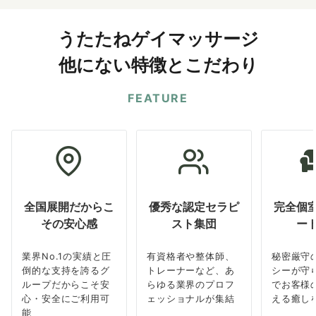
うたたねゲイマッサージ
他にない特徴とこだわり
FEATURE
全国展開だからこ
優秀な認定セラピ
完全個
その安心感
スト集団
ー
業界No.1の実績と圧
有資格者や整体師、
秘密厳守
倒的な支持を誇るグ
トレーナーなど、あ
シーが守
ループだからこそ安
らゆる業界のプロフ
でお客様
心・安全にご利用可
ェッショナルが集結
える癒し
能