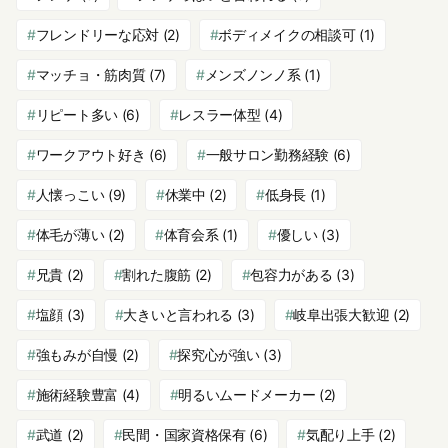
フレンドリーな応対
(2)
ボディメイクの相談可
(1)
マッチョ・筋肉質
(7)
メンズノンノ系
(1)
リピート多い
(6)
レスラー体型
(4)
ワークアウト好き
(6)
一般サロン勤務経験
(6)
人懐っこい
(9)
休業中
(2)
低身長
(1)
体毛が薄い
(2)
体育会系
(1)
優しい
(3)
兄貴
(2)
割れた腹筋
(2)
包容力がある
(3)
塩顔
(3)
大きいと言われる
(3)
岐阜出張大歓迎
(2)
強もみが自慢
(2)
探究心が強い
(3)
施術経験豊富
(4)
明るいムードメーカー
(2)
武道
(2)
民間・国家資格保有
(6)
気配り上手
(2)