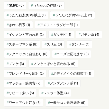
GMPD
(6)
うたたねの神髄
(8)
うたたね所属3年以上
(1)
うたたね所属5年以上
(2)
きれい目系
(1)
アメフト・ラグビー部
(1)
イケメンと言われる
(2)
ガッチビ
(1)
ガテン系
(4)
スポーツマン系
(8)
スリム
(6)
ダンサー
(1)
テクニックに自信あり
(6)
ニーズに応えます
(3)
ノンケ
(3)
ノンケっぽいと言われる
(6)
フレンドリーな応対
(2)
ボディメイクの相談可
(1)
マッチョ・筋肉質
(7)
メンズノンノ系
(1)
リピート多い
(6)
レスラー体型
(4)
ワークアウト好き
(6)
一般サロン勤務経験
(6)