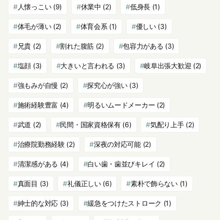
人懐っこい
(9)
休業中
(2)
低身長
(1)
体毛が薄い
(2)
体育会系
(1)
優しい
(3)
兄貴
(2)
割れた腹筋
(2)
包容力がある
(3)
塩顔
(3)
大きいと言われる
(3)
岐阜出張大歓迎
(2)
強もみが自慢
(2)
探究心が強い
(3)
施術経験豊富
(4)
明るいムードメーカー
(2)
武道
(2)
民間・国家資格保有
(6)
気配り上手
(2)
治療院勤務経験
(2)
深夜の対応可能
(2)
清潔感がある
(4)
白い歯・歯並びキレイ
(2)
真面目
(3)
礼儀正しい
(6)
素朴で飾らない
(1)
紳士的な対応
(3)
緩急をつけたストローク
(1)