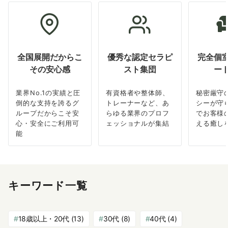
全国展開だからこ
優秀な認定セラピ
完全個
その安心感
スト集団
ー
業界No.1の実績と圧
有資格者や整体師、
秘密厳守
倒的な支持を誇るグ
トレーナーなど、あ
シーが守
ループだからこそ安
らゆる業界のプロフ
でお客様
心・安全にご利用可
ェッショナルが集結
える癒し
能
キーワード一覧
18歳以上・20代
(13)
30代
(8)
40代
(4)